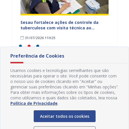
entos
Sesau fortalece ações de controle da
Saúde 
ue
tuberculose com visita técnica ao
inserç
o
Conjunto Penal de Juazeiro
acompa
31/07/2026 11H25
31/07
Família
Preferência de Cookies
Usamos cookies e tecnologias semelhantes que são
necessárias para operar o site. Você pode consentir com
o nosso uso de cookies clicando em "Aceitar" ou
gerenciar suas preferências clicando em “Minhas opções”.
Para obter mais informações sobre os tipos de cookies,
como utilizamos e quais dados são coletados, leia nossa
Política de Privacidade
.
Aceitar todos os cookies