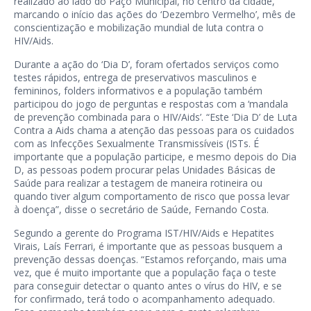
realizado ao lado do Paço Municipal, no centro da cidade,
marcando o início das ações do ‘Dezembro Vermelho’, mês de
conscientização e mobilização mundial de luta contra o
HIV/Aids.
Durante a ação do ‘Dia D’, foram ofertados serviços como
testes rápidos, entrega de preservativos masculinos e
femininos, folders informativos e a população também
participou do jogo de perguntas e respostas com a ‘mandala
de prevenção combinada para o HIV/Aids’. “Este ‘Dia D’ de Luta
Contra a Aids chama a atenção das pessoas para os cuidados
com as Infecções Sexualmente Transmissíveis (ISTs. É
importante que a população participe, e mesmo depois do Dia
D, as pessoas podem procurar pelas Unidades Básicas de
Saúde para realizar a testagem de maneira rotineira ou
quando tiver algum comportamento de risco que possa levar
à doença”, disse o secretário de Saúde, Fernando Costa.
Segundo a gerente do Programa IST/HIV/Aids e Hepatites
Virais, Laís Ferrari, é importante que as pessoas busquem a
prevenção dessas doenças. “Estamos reforçando, mais uma
vez, que é muito importante que a população faça o teste
para conseguir detectar o quanto antes o vírus do HIV, e se
for confirmado, terá todo o acompanhamento adequado.