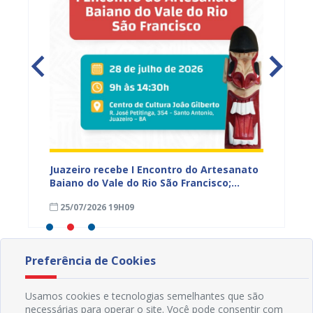
 Vale
Juazeiro recebe I Encontro do Artesanato
Prefeit
r e
Baiano do Vale do Rio São Francisco;
prelim
inscrições estão abertas
prazo 
25/07/2026 19H09
23/07
Preferência de Cookies
Usamos cookies e tecnologias semelhantes que são
necessárias para operar o site. Você pode consentir com