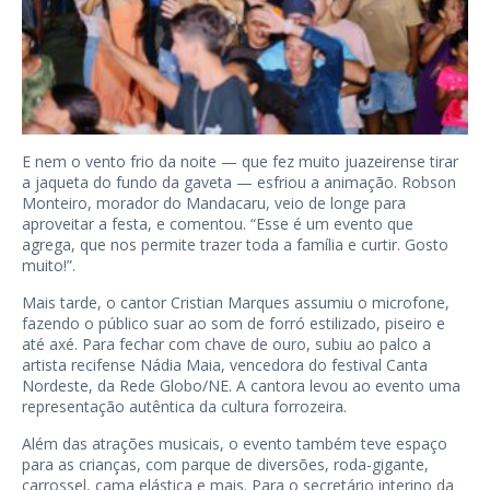
E nem o vento frio da noite — que fez muito juazeirense tirar
a jaqueta do fundo da gaveta — esfriou a animação. Robson
Monteiro, morador do Mandacaru, veio de longe para
aproveitar a festa, e comentou. “Esse é um evento que
agrega, que nos permite trazer toda a família e curtir. Gosto
muito!”.
Mais tarde, o cantor Cristian Marques assumiu o microfone,
fazendo o público suar ao som de forró estilizado, piseiro e
até axé. Para fechar com chave de ouro, subiu ao palco a
artista recifense Nádia Maia, vencedora do festival Canta
Nordeste, da Rede Globo/NE. A cantora levou ao evento uma
representação autêntica da cultura forrozeira.
Além das atrações musicais, o evento também teve espaço
para as crianças, com parque de diversões, roda-gigante,
carrossel, cama elástica e mais. Para o secretário interino da