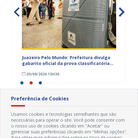
EB e
Juazeiro Pelo Mundo: Prefeitura divulga
Juazeir
mos
gabarito oficial da prova classificatória
do inte
nesta quarta (05)
neste 
05/08/2026 15H30
03/08
divulg
Preferência de Cookies
Usamos cookies e tecnologias semelhantes que são
necessárias para operar o site. Você pode consentir com
o nosso uso de cookies clicando em "Aceitar" ou
gerenciar suas preferências clicando em “Minhas opções”.
Para obter mais informações sobre os tipos de cookies,