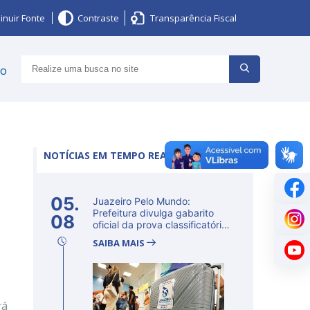
inuir Fonte
Contraste
Transparência Fiscal
ço
NOTÍCIAS EM TEMPO REAL
05.
Juazeiro Pelo Mundo:
Prefeitura divulga gabarito
08
oficial da prova classificatória
ne...
SAIBA MAIS
rá