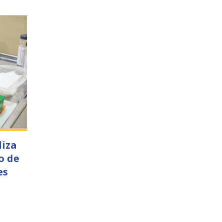
liza
o de
es