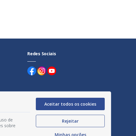
Redes Sociais
Aceitar todos os cookies
uentes
 uso de
egação
Rejeitar
es sobre
acidade
Minhas opções