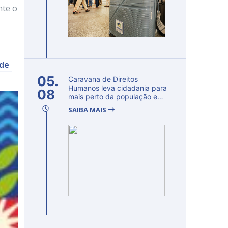
nte o
úde
05.
Caravana de Direitos
Humanos leva cidadania para
08
mais perto da população e
fortalec...
SAIBA MAIS