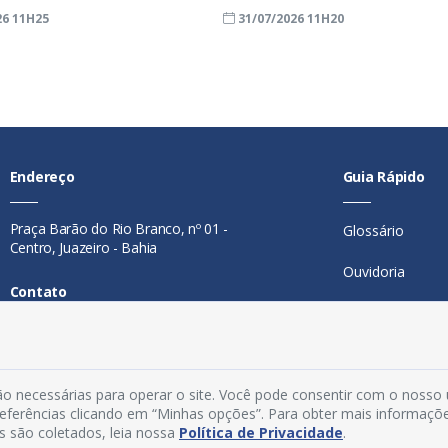
26 11H25
31/07/2026 11H20
Endereço
Guia Rápido
Praça Barão do Rio Branco, nº 01 -
Glossário
Centro, Juazeiro - Bahia
Ouvidoria
Contato
Mapa do Site
Telefone:
74 98846-0016
Perguntas Freq
Email:
ouvidoria@juazeiro.ba.gov.br
o necessárias para operar o site. Você pode consentir com o nosso
Manual de Nav
Horário De Funcionamento
preferências clicando em “Minhas opções”. Para obter mais informaçõ
s são coletados, leia nossa
Política de Privacidade
.
Política de Priv