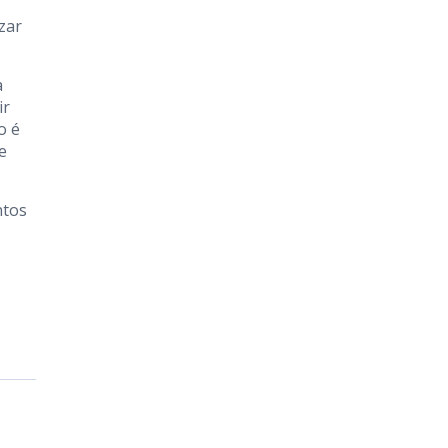
izar
a
ir
o é
e
ntos