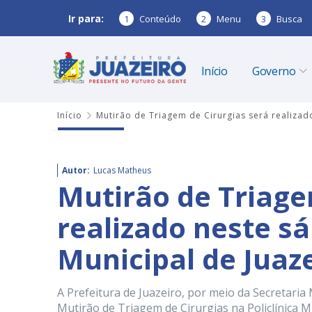
Ir para:
1
Conteúdo
2
Menu
3
Busca
Início
Governo
Início
Mutirão de Triagem de Cirurgias será realizado
Autor:
Lucas Matheus
Mutirão de Triage
realizado neste sá
Municipal de Juaz
A Prefeitura de Juazeiro, por meio da Secretaria 
Mutirão de Triagem de Cirurgias na Policlínica Mun