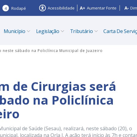
Acessibilidade
Aumentar Fonte
Dim
4
Rodapé
Município
Legislação
Tributário
Carta De Servi
 neste sábado na Policlínica Municipal de Juazeiro
m de Cirurgias será
bado na Policlínica
eiro
Municipal de Saúde (Sesau), realizará, neste sábado (20), o
icipal, localizada na Orla I. A ação terá início às 7h e conta