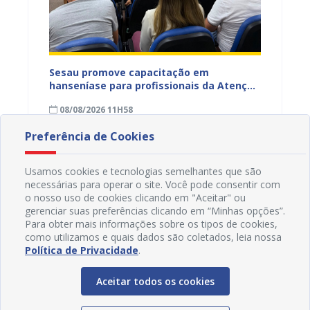
ficação
Sesau promove capacitação em
Sesau 
azeiro
hanseníase para profissionais da Atenção
progra
Primária de Juazeiro
determ
08/08/2026 11H58
07/08
Preferência de Cookies
Usamos cookies e tecnologias semelhantes que são
necessárias para operar o site. Você pode consentir com
o nosso uso de cookies clicando em "Aceitar" ou
gerenciar suas preferências clicando em “Minhas opções”.
Para obter mais informações sobre os tipos de cookies,
como utilizamos e quais dados são coletados, leia nossa
Política de Privacidade
.
Aceitar todos os cookies