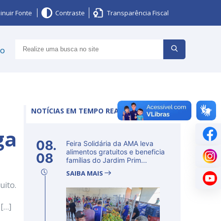
inuir Fonte
Contraste
Transparência Fiscal
ço
NOTÍCIAS EM TEMPO REAL
ga
08.
Feira Solidária da AMA leva
alimentos gratuitos e beneficia
08
famílias do Jardim Prim...
SAIBA MAIS
uito.
[…]