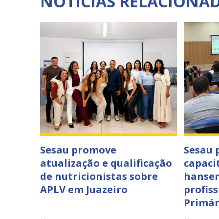
NOTÍCIAS RELACIONA
Sesau promove
Sesau
atualização e qualificação
capaci
de nutricionistas sobre
hansen
APLV em Juazeiro
profis
Primár