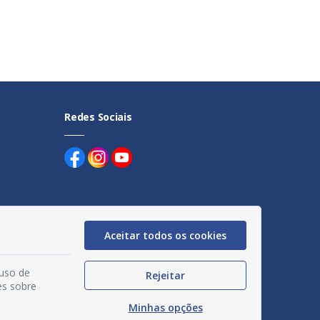
Redes Sociais
Aceitar todos os cookies
uentes
egação
 uso de
Rejeitar
es sobre
acidade
Minhas opções