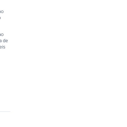
no
o
ao
a de
eis