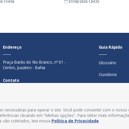
26 11H58
07/08/2026 12H25
Endereço
Guia Rápido
Praça Barão do Rio Branco, nº 01 -
Glossário
Centro, Juazeiro - Bahia
Ouvidoria
Contato
Mapa do Site
Telefone:
74 98846-0016
Perguntas Freq
Email:
ouvidoria@juazeiro.ba.gov.br
Manual de Nav
o necessárias para operar o site. Você pode consentir com o nosso
Horário De Funcionamento
preferências clicando em “Minhas opções”. Para obter mais informaçõ
s são coletados, leia nossa
Política de Privacidade
.
Política de Priv
Segunda a sexta-feira, das 08h às