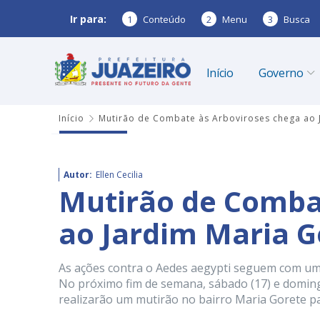
Ir para:
1
Conteúdo
2
Menu
3
Busca
Início
Governo
Início
Mutirão de Combate às Arboviroses chega ao 
Autor:
Ellen Cecilia
Mutirão de Comba
ao Jardim Maria G
As ações contra o Aedes aegypti seguem com um
No próximo fim de semana, sábado (17) e domingo
realizarão um mutirão no bairro Maria Gorete pa