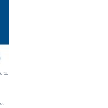
uito.
nde