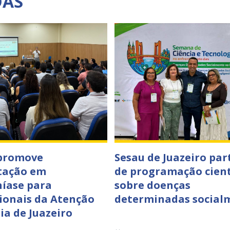
DAS
 promove
Sesau de Juazeiro par
tação em
de programação cient
íase para
sobre doenças
sionais da Atenção
determinadas social
ia de Juazeiro