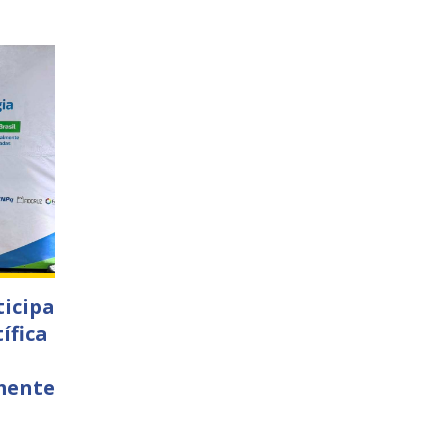
ticipa
ífica
mente