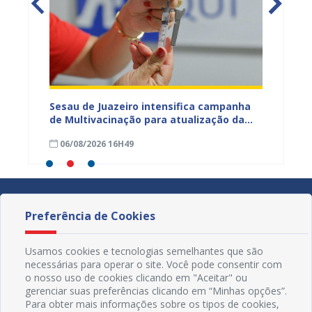
adual
Sesau de Juazeiro intensifica campanha
Saúde 
s
de Multivacinação para atualização da
no fim
s da
caderneta de crianças e adolescentes
garant
06/08/2026 16H49
01/08
Preferência de Cookies
Usamos cookies e tecnologias semelhantes que são
necessárias para operar o site. Você pode consentir com
o nosso uso de cookies clicando em "Aceitar" ou
gerenciar suas preferências clicando em “Minhas opções”.
Para obter mais informações sobre os tipos de cookies,