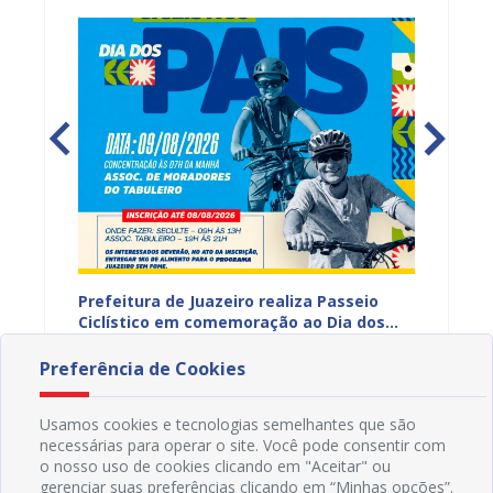
hores
Prefeitura de Juazeiro realiza Passeio
I Enco
a
Ciclístico em comemoração ao Dia dos
do Rio 
Pais neste domingo (9)
debate
07/08/2026 11H45
30/07
Preferência de Cookies
Usamos cookies e tecnologias semelhantes que são
necessárias para operar o site. Você pode consentir com
o nosso uso de cookies clicando em "Aceitar" ou
gerenciar suas preferências clicando em “Minhas opções”.