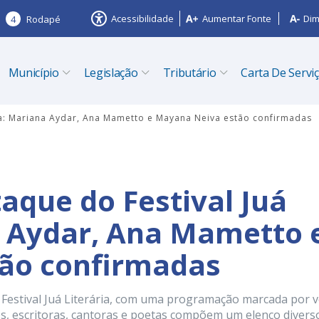
Acessibilidade
Aumentar Fonte
Dim
4
Rodapé
Município
Legislação
Tributário
Carta De Servi
ria: Mariana Aydar, Ana Mametto e Mayana Neiva estão confirmadas
aque do Festival Juá
a Aydar, Ana Mametto 
ão confirmadas
Festival Juá Literária, com uma programação marcada por 
zes, escritoras, cantoras e poetas compõem um elenco divers