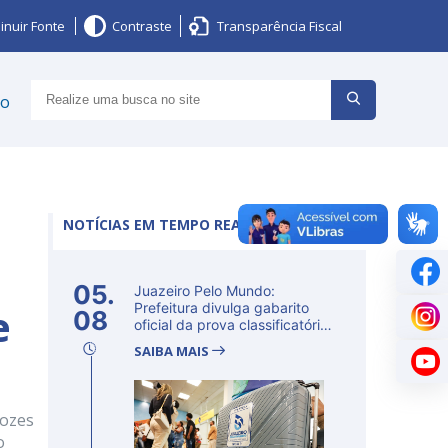
inuir Fonte
Contraste
Transparência Fiscal
ço
NOTÍCIAS EM TEMPO REAL
05.
Juazeiro Pelo Mundo:
e
Prefeitura divulga gabarito
08
oficial da prova classificatória
ne...
SAIBA MAIS
vozes
o