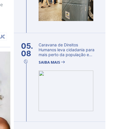
ue
DUC
05.
Caravana de Direitos
Humanos leva cidadania para
08
mais perto da população e
fortalec...
SAIBA MAIS