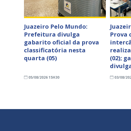
Juazeiro Pelo Mundo:
Juazei
Prefeitura divulga
Prova c
gabarito oficial da prova
interc
classificatória nesta
realiz
quarta (05)
(02); g
divulg
05/08/2026 15H30
03/08/20