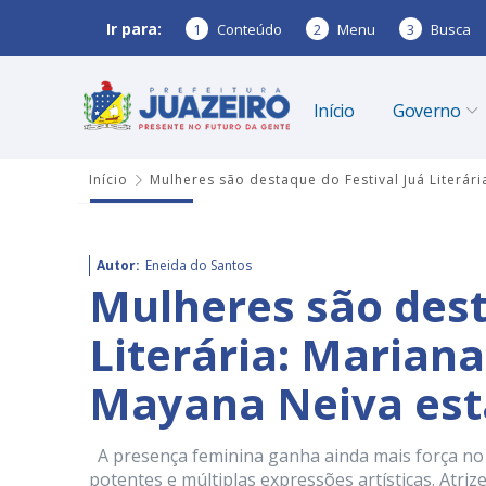
Ir para:
1
Conteúdo
2
Menu
3
Busca
Início
Governo
Início
Mulheres são destaque do Festival Juá Literá
Autor:
Eneida do Santos
Mulheres são dest
Literária: Marian
Mayana Neiva est
A presença feminina ganha ainda mais força no 
potentes e múltiplas expressões artísticas. Atri