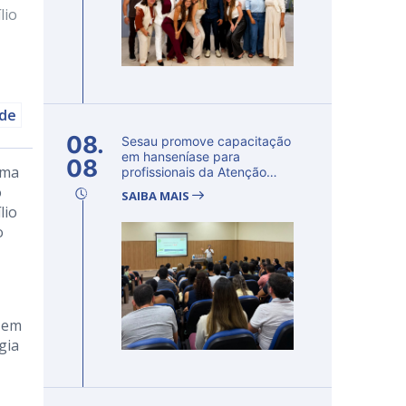
lio
úde
08.
Sesau promove capacitação
em hanseníase para
08
uma
profissionais da Atenção
Primária...
o
SAIBA MAIS
lio
o
o em
gia