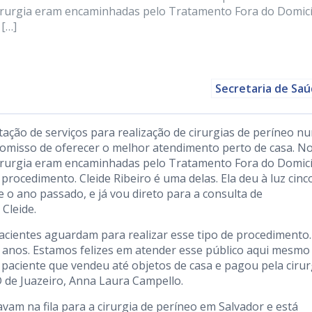
irurgia eram encaminhadas pelo Tratamento Fora do Domicí
 […]
Secretaria de Sa
tação de serviços para realização de cirurgias de períneo n
omisso de oferecer o melhor atendimento perto de casa. N
irurgia eram encaminhadas pelo Tratamento Fora do Domicí
procedimento. Cleide Ribeiro é uma delas. Ela deu à luz cinc
de o ano passado, e já vou direto para a consulta de
Cleide.
pacientes aguardam para realizar esse tipo de procedimento.
 anos. Estamos felizes em atender esse público aqui mesm
e paciente que vendeu até objetos de casa e pagou pela cirur
 de Juazeiro, Anna Laura Campello.
m na fila para a cirurgia de períneo em Salvador e está