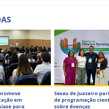
DAS
 promove
Sesau de Juazeiro par
tação em
de programação cient
íase para
sobre doenças