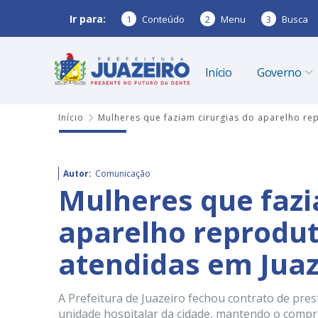
Ir para:
1
Conteúdo
2
Menu
3
Busca
Início
Governo
Início
Mulheres que faziam cirurgias do aparelho re
Autor:
Comunicação
Mulheres que fazi
aparelho reprodut
atendidas em Juaz
A Prefeitura de Juazeiro fechou contrato de pres
unidade hospitalar da cidade, mantendo o compr