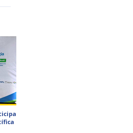
ticipa
ífica