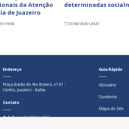
sionais da Atenção
determinadas social
ia de Juazeiro
26 11H58
07/08/2026 12H25
Endereço
Guia Rápido
Praça Barão do Rio Branco, nº 01 -
Glossário
Centro, Juazeiro - Bahia
Ouvidoria
Contato
Mapa do Site
Telefone:
74 98846-0016
Perguntas Freq
Email:
ouvidoria@juazeiro.ba.gov.br