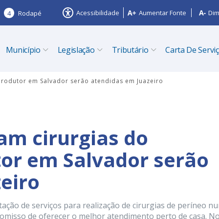
Acessibilidade
Aumentar Fonte
Dim
4
Rodapé
Município
Legislação
Tributário
Carta De Servi
produtor em Salvador serão atendidas em Juazeiro
am cirurgias do
or em Salvador serão
eiro
tação de serviços para realização de cirurgias de períneo n
omisso de oferecer o melhor atendimento perto de casa. N