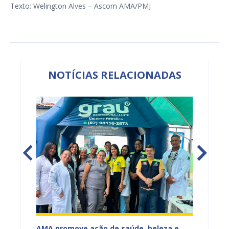
Texto: Welington Alves – Ascom AMA/PMJ
NOTÍCIAS RELACIONADAS
Mercado
AMA promove ação de saúde, beleza e
Feira S