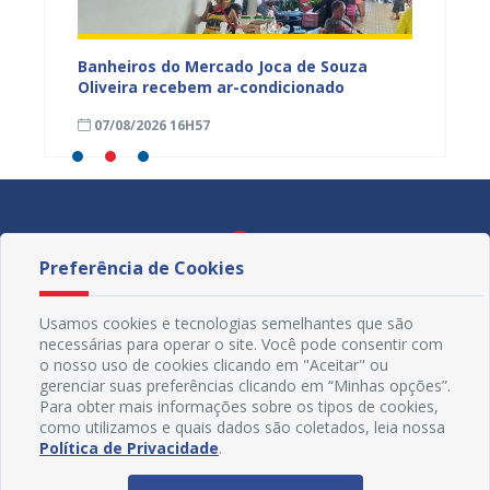
tos
Banheiros do Mercado Joca de Souza
Prefei
ardim
Oliveira recebem ar-condicionado
do Pro
progra
07/08/2026 16H57
01/08
Preferência de Cookies
Usamos cookies e tecnologias semelhantes que são
necessárias para operar o site. Você pode consentir com
o nosso uso de cookies clicando em "Aceitar" ou
gerenciar suas preferências clicando em “Minhas opções”.
Para obter mais informações sobre os tipos de cookies,
como utilizamos e quais dados são coletados, leia nossa
Política de Privacidade
.