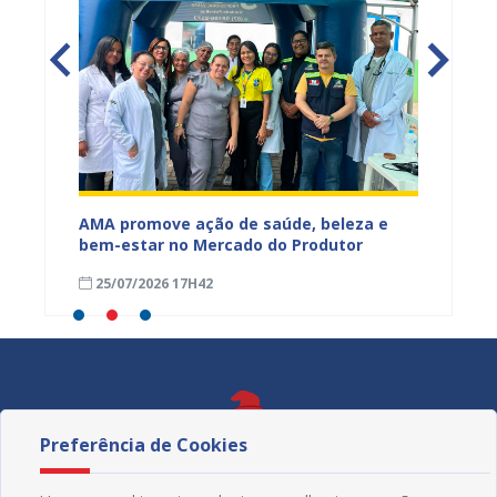
Mercado
AMA promove ação de saúde, beleza e
Feira S
bem-estar no Mercado do Produtor
Levant
25/07/2026 17H42
24/07
Preferência de Cookies