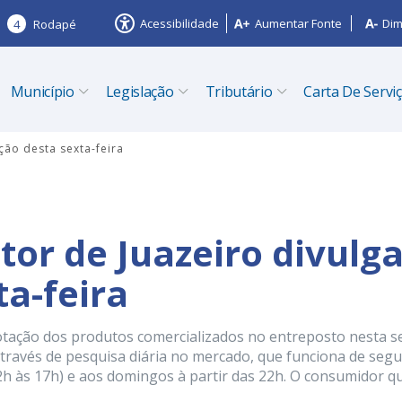
Acessibilidade
Aumentar Fonte
Dim
4
Rodapé
Município
Legislação
Tributário
Carta De Servi
ção desta sexta-feira
or de Juazeiro divulg
ta-feira
otação dos produtos comercializados no entreposto nesta s
 através de pesquisa diária no mercado, que funciona de seg
 2h às 17h) e aos domingos à partir das 22h. O consumidor q