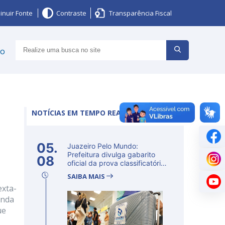
inuir Fonte
Contraste
Transparência Fiscal
ço
NOTÍCIAS EM TEMPO REAL
a
05.
Juazeiro Pelo Mundo:
Prefeitura divulga gabarito
08
oficial da prova classificatória
ne...
SAIBA MAIS
exta-
unda
ue