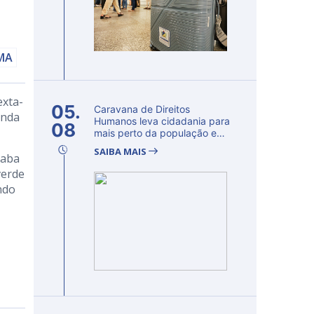
AMA
exta-
05.
Caravana de Direitos
unda
Humanos leva cidadania para
08
mais perto da população e
fortalec...
SAIBA MAIS
raba
verde
ndo