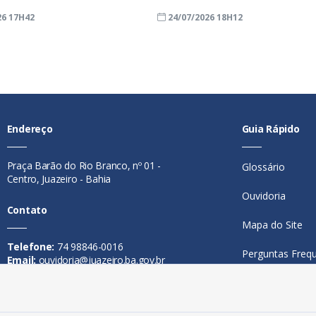
26 17H42
24/07/2026 18H12
Endereço
Guia Rápido
Praça Barão do Rio Branco, nº 01 -
Glossário
Centro, Juazeiro - Bahia
Ouvidoria
Contato
Mapa do Site
Telefone:
74 98846-0016
Perguntas Freq
Email:
ouvidoria@juazeiro.ba.gov.br
Manual de Nav
Horário De Funcionamento
Política de Priv