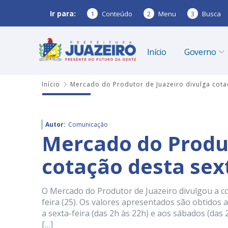
Ir para:
1
Conteúdo
2
Menu
3
Busca
Início
Governo
Início
Mercado do Produtor de Juazeiro divulga cota
Autor:
Comunicação
Mercado do Produt
cotação desta sex
O Mercado do Produtor de Juazeiro divulgou a c
feira (25). Os valores apresentados são obtidos
a sexta-feira (das 2h às 22h) e aos sábados (das
[…]