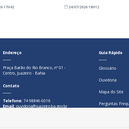
26 17H42
24/07/2026 18H12
Endereço
Guia Rápido
Praça Barão do Rio Branco, nº 01 -
Glossário
Centro, Juazeiro - Bahia
Ouvidoria
Contato
Mapa do Site
Telefone:
74 98846-0016
Perguntas Freq
Email:
ouvidoria@juazeiro.ba.gov.br
Manual de Nav
Horário De Funcionamento
Política de Priv