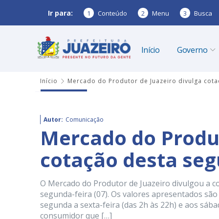
Ir para:
1
Conteúdo
2
Menu
3
Busca
Início
Governo
Início
Mercado do Produtor de Juazeiro divulga cota
Autor:
Comunicação
Mercado do Produt
cotação desta seg
O Mercado do Produtor de Juazeiro divulgou a c
segunda-feira (07). Os valores apresentados são
segunda a sexta-feira (das 2h às 22h) e aos sába
consumidor que […]