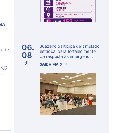
AMA
06.
Juazeiro participa de simulado
a de
estadual para fortalecimento
08
da resposta às emergênc...
SAIBA MAIS
kg;
 o