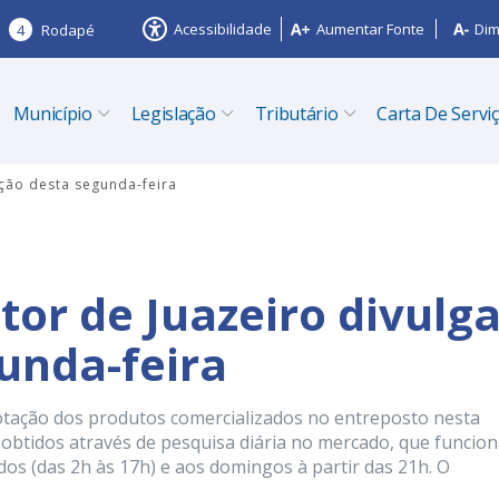
Acessibilidade
Aumentar Fonte
Dim
4
Rodapé
Município
Legislação
Tributário
Carta De Servi
ção desta segunda-feira
or de Juazeiro divulg
unda-feira
otação dos produtos comercializados no entreposto nesta
 obtidos através de pesquisa diária no mercado, que funcion
dos (das 2h às 17h) e aos domingos à partir das 21h. O