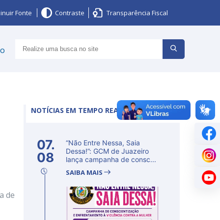
inuir Fonte
Contraste
Transparência Fiscal
ço
NOTÍCIAS EM TEMPO REAL
a
07.
“Não Entre Nessa, Saia
Dessa!”: GCM de Juazeiro
08
lança campanha de consc...
SAIBA MAIS
a de