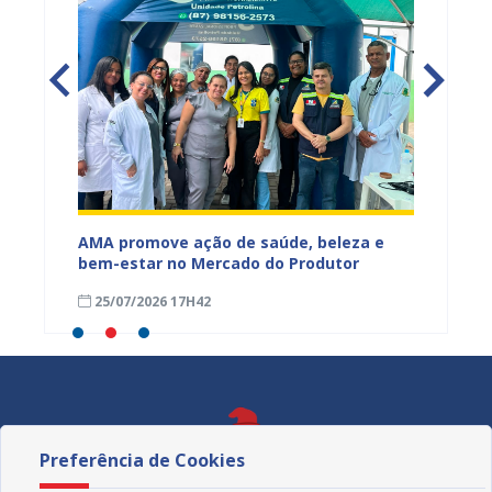
Mercado
AMA promove ação de saúde, beleza e
Feira S
bem-estar no Mercado do Produtor
Levant
25/07/2026 17H42
24/07
Preferência de Cookies