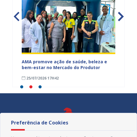
Mercado
AMA promove ação de saúde, beleza e
Feira S
bem-estar no Mercado do Produtor
Levant
25/07/2026 17H42
24/07
Preferência de Cookies