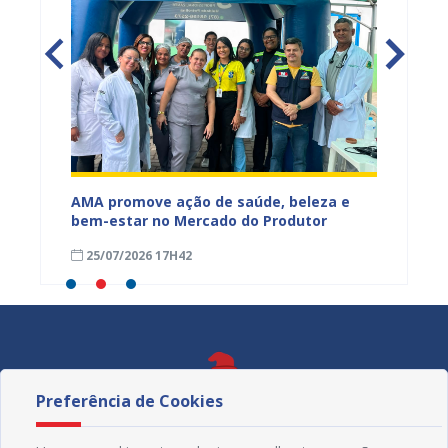
Mercado
AMA promove ação de saúde, beleza e
Feira S
bem-estar no Mercado do Produtor
Levant
25/07/2026 17H42
24/07
Preferência de Cookies