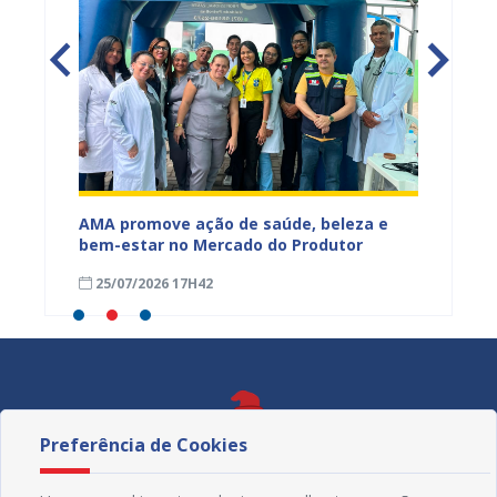
Mercado
AMA promove ação de saúde, beleza e
Feira S
bem-estar no Mercado do Produtor
Levant
25/07/2026 17H42
24/07
Preferência de Cookies