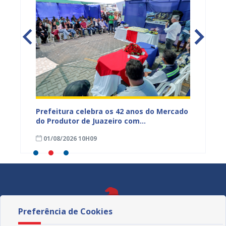
za
Prefeitura celebra os 42 anos do Mercado
AMA pr
do Produtor de Juazeiro com
bem-es
programação especial
01/08/2026 10H09
25/07
Preferência de Cookies