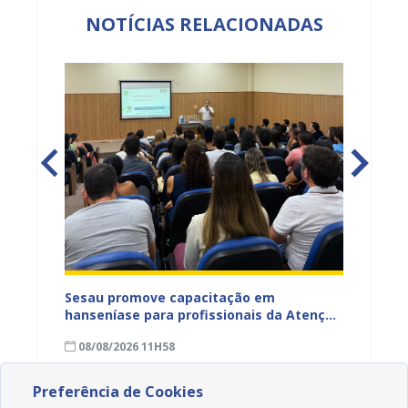
NOTÍCIAS RELACIONADAS
ficação
Sesau promove capacitação em
Sesau 
azeiro
hanseníase para profissionais da Atenção
progra
Primária de Juazeiro
determ
08/08/2026 11H58
07/08
Preferência de Cookies