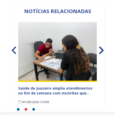
NOTÍCIAS RELACIONADAS
panha
Saúde de Juazeiro amplia atendimentos
Sesau 
o da
no fim de semana com mutirões que
tuberc
tes
garantem mais acesso à população
Conjun
01/08/2026 11H05
31/07