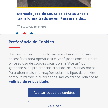
Mercado Joca de Souza celebra 55 anos e
Prefei
transforma tradição em Passarela da
para a
inhões
Moda para valorizar o comércio popular
acesso
19/07/2026 11H06
17/07
de Juazeiro
Preferência de Cookies
Usamos cookies e tecnologias semelhantes que são
necessárias para operar o site. Você pode consentir com
o nosso uso de cookies clicando em "Aceitar" ou
gerenciar suas preferências clicando em “Minhas opções”.
Para obter mais informações sobre os tipos de cookies,
como utilizamos e quais dados são coletados, leia nossa
Política de Privacidade
.
Aceitar todos os cookies
Rejeitar