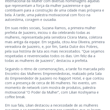
Internacional da Mulher com diversas homenagens àquelas
que representam a força da mulher juazeirense e que
contribuem para a construção de uma cidade mais próspera e
bela. À tarde, uma palestra motivacional com foco na
autoestima, coragem e ousadia.
Em suas redes sociais, Suzana Ramos, a primeira mulher
prefeita de Juazeiro, iniciou o dia celebrando todas as
mulheres, representada pela servidora Cícera Maria, coletora
mais antiga da equipe. Em seguida, citou Ana Oliveira, primeira
vereadora de Juazeiro, e, por fim, Santa Dulce dos Pobres,
pela sua história de luta aos mais necessitados. “Que sejamos
respeitadas e reverenciadas todos os dias. Um feliz dia a
todas as mulheres de Juazeiro”, destacou a prefeita.
Seguindo o ritmo de comemorações, a tarde foi marcada pelo
Encontro das Mulheres Empreendedoras, realizado pela Sala
do Empreendedor de Juazeiro no Rapport Hotel, e que contou
com a presença de cerca de 86 mulheres. No evento, um
momento de network com mostra de produtos, palestra
motivacional “O Poder da Mulher”, com Lilian Koshiyama e
coffee break.
Em sua fala, Lilian destacou a necessidade de as mulheres
ousarem e se permitirem seguir por caminhos que as levem