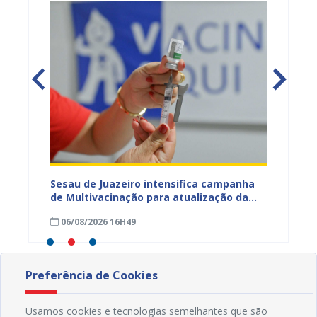
adual
Sesau de Juazeiro intensifica campanha
Saúde 
s
de Multivacinação para atualização da
no fim
s da
caderneta de crianças e adolescentes
garant
06/08/2026 16H49
01/08
Preferência de Cookies
Usamos cookies e tecnologias semelhantes que são