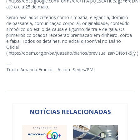
(
https://docs.google.com/forms/d/e/1FAIpQLScATlueag3Y6rqD
até o dia 25 de maio.
Serão avaliados critérios como simpatia, elegância, domínio
de passarela, comunicação corporal, originalidade, conteúdo
simbólico do estilo de causa e figurino de traje de gala. Os
primeiros colocados receberão premiação em dinheiro, coroa
e faixa. Todos os detalhes, no edital disponível no Diário
Oficial
(
https://doem.org.br/ba/juazeiro/diarios/previsualizar/DNo1k5jy
)
—
Texto: Amanda Franco – Ascom Sedes/PMJ
NOTÍCIAS RELACIONADAS