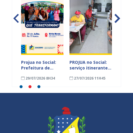
spende
Projua no Social:
PROJUA no Social:
CadÚni
tros,
Prefeitura de
serviço itinerante
novos 
 e
Juazeiro lança
leva atendimentos
atuali
15H44
29/07/2026 8H34
27/07/2026 11H45
06/08
Programa
a Pinhões e Lagoa
emissã
es
Protagonismo 60+
do Boi
compr
feira
para fortalecer
nesta 
iro
políticas voltadas à
(7), em
pessoa idosa