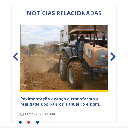
NOTÍCIAS RELACIONADAS
na Dias
Pavimentação avança e transforma a
Gestor
a
realidade dos bairros Tabuleiro e Dom
técnic
a,
José Rodrigues em Juazeiro
para a
11/11/2025 14H49
08/11