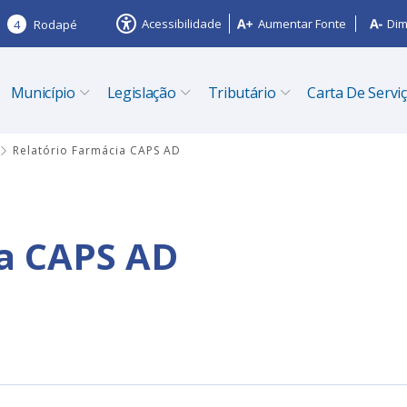
Acessibilidade
Aumentar Fonte
Dim
4
Rodapé
Município
Legislação
Tributário
Carta De Servi
Relatório Farmácia CAPS AD
ia CAPS AD