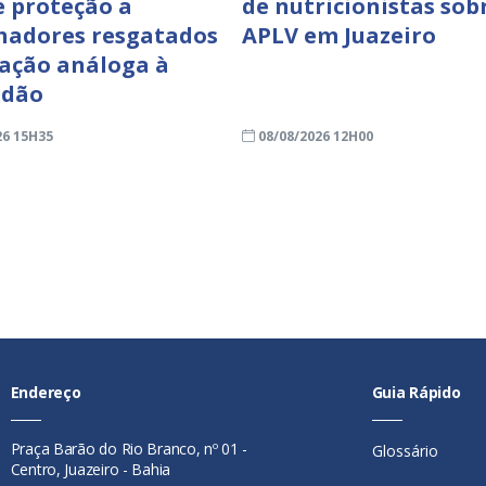
e proteção a
de nutricionistas sob
hadores resgatados
APLV em Juazeiro
uação análoga à
idão
26 15H35
08/08/2026 12H00
Endereço
Guia Rápido
Praça Barão do Rio Branco, nº 01 -
Glossário
Centro, Juazeiro - Bahia