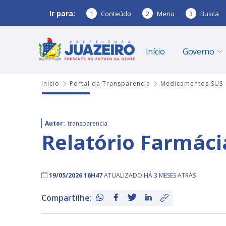
Ir para:
1
Conteúdo
2
Menu
3
Busca
Início
Governo
Início
Portal da Transparência
Medicamentos SUS
Autor:
transparencia
Relatório Farmác
19/05/2026 16H47
ATUALIZADO HÁ 3 MESES ATRÁS
Compartilhe: