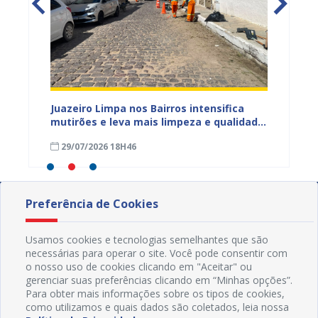
ura
Juazeiro Limpa nos Bairros intensifica
Juazei
 a
mutirões e leva mais limpeza e qualidade
equipe
de vida à população
limpez
29/07/2026 18H46
07/07
Preferência de Cookies
Usamos cookies e tecnologias semelhantes que são
necessárias para operar o site. Você pode consentir com
o nosso uso de cookies clicando em "Aceitar" ou
gerenciar suas preferências clicando em “Minhas opções”.
Para obter mais informações sobre os tipos de cookies,
como utilizamos e quais dados são coletados, leia nossa