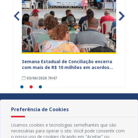
r
Semana Estadual de Conciliação encerra
Prefei
com mais de R$ 10 milhões em acordos
presta
firmados em Juazeiro
reforç
03/06/2026 7H47
29/05
e saúd
Preferência de Cookies
Usamos cookies e tecnologias semelhantes que são
necessárias para operar o site. Você pode consentir com
o nosso uso de cookies clicando em "Aceitar" ou