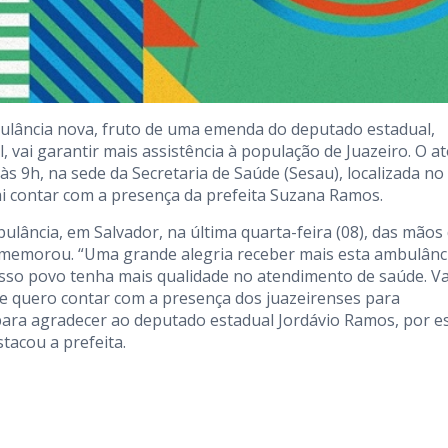
ambulância nova, fruto de uma emenda do deputado estadual,
, vai garantir mais assistência à população de Juazeiro. O a
 às 9h, na sede da Secretaria de Saúde (Sesau), localizada no
ai contar com a presença da prefeita Suzana Ramos.
lância, em Salvador, na última quarta-feira (08), das mãos
omemorou. “Uma grande alegria receber mais esta ambulânc
osso povo tenha mais qualidade no atendimento de saúde. 
a e quero contar com a presença dos juazeirenses para
ara agradecer ao deputado estadual Jordávio Ramos, por e
tacou a prefeita.