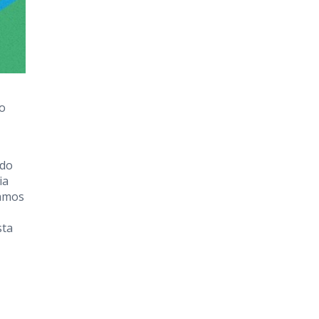
to
 do
ia
Vamos
sta