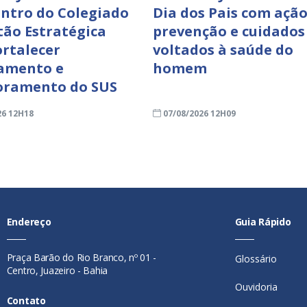
ontro do Colegiado
Dia dos Pais com ação
tão Estratégica
prevenção e cuidados
ortalecer
voltados à saúde do
amento e
homem
oramento do SUS
26 12H18
07/08/2026 12H09
Endereço
Guia Rápido
Praça Barão do Rio Branco, nº 01 -
Glossário
Centro, Juazeiro - Bahia
Ouvidoria
Contato