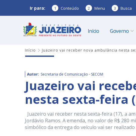
Ir para:
1
Conteúdo
2
Menu
3
Busca
Início
Governo
Início
Juazeiro vai receber nova ambulância nesta sex
Autor:
Secretaria de Comunicação - SECOM
Juazeiro vai rece
nesta sexta-feira 
Juazeiro vai receber nesta sexta-feira (17), a 
Jordávio Ramos. A emenda, no valor de R$ 280 mil
simbólico da entrega do veículo vai ser realizado 