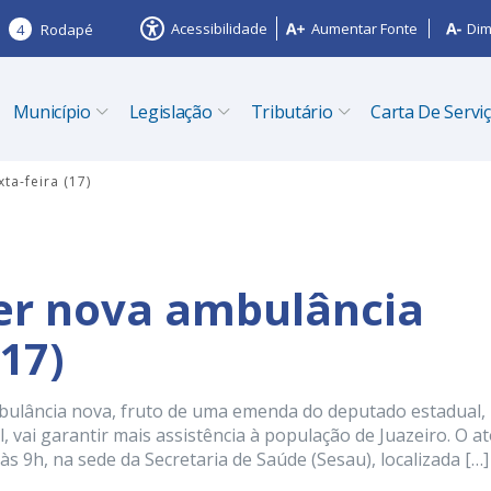
Acessibilidade
Aumentar Fonte
Dim
4
Rodapé
Município
Legislação
Tributário
Carta De Servi
ta-feira (17)
ber nova ambulância
(17)
ambulância nova, fruto de uma emenda do deputado estadual,
, vai garantir mais assistência à população de Juazeiro. O a
às 9h, na sede da Secretaria de Saúde (Sesau), localizada […]