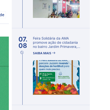
úde
07.
Feira Solidária da AMA
promove ação de cidadania
08
no bairro Jardim Primavera,
em Ju...
SAIBA MAIS