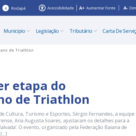
Acessibilidade
Aumentar Fonte
Dim
4
Rodapé
Município
Legislação
Tributário
Carta De Servi
ano de Triathlon
er etapa do
o de Triathlon
o de Cultura, Turismo e Esportes, Sérgio Fernandes, a equipe
irense, Ana Augusta Soares, ajustaram os detalhes para a
Malvada’. O evento, organizado pela Federação Baiana de
 […]