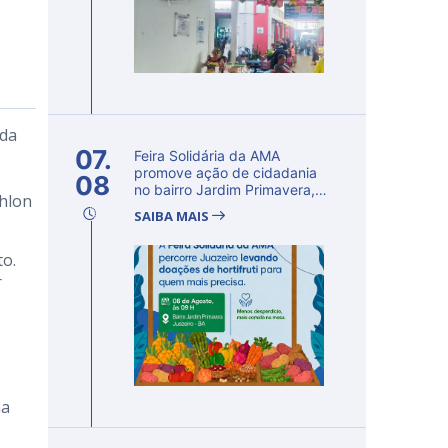
 da
07.
Feira Solidária da AMA
promove ação de cidadania
08
no bairro Jardim Primavera,
thlon
em Ju...
SAIBA MAIS
to.
r
o
na