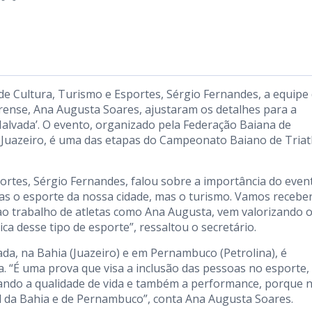
o de Cultura, Turismo e Esportes, Sérgio Fernandes, a equipe
irense, Ana Augusta Soares, ajustaram os detalhes para a
Malvada’. O evento, organizado pela Federação Baiana de
de Juazeiro, é uma das etapas do Campeonato Baiano de Tria
ortes, Sérgio Fernandes, falou sobre a importância do even
s o esporte da nossa cidade, mas o turismo. Vamos recebe
ao trabalho de atletas como Ana Augusta, vem valorizando 
ca desse tipo de esporte”, ressaltou o secretário.
ada, na Bahia (Juazeiro) e em Pernambuco (Petrolina), é
a. “É uma prova que visa a inclusão das pessoas no esporte,
ivando a qualidade de vida e também a performance, porque 
l da Bahia e de Pernambuco”, conta Ana Augusta Soares.