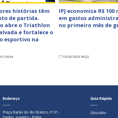
ores histórias têm
IPJ economiza R$ 100 
to de partida.
em gastos administra
ro abre o Triathlon
no primeiro mês de g
lvada e fortalece o
o esportivo na
26 15H44
10/02/2025 9H22
Endereço
Guia Rápido
Praça Barão do Rio Branco, nº 01 -
Glossário
Centro, Juazeiro - Bahia