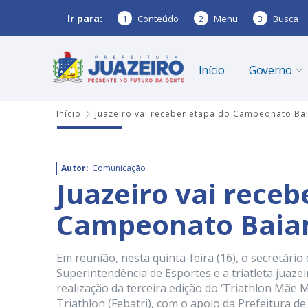
Ir para:
1
Conteúdo
2
Menu
3
Busca
Início
Governo
Início
Juazeiro vai receber etapa do Campeonato Bai
Autor:
Comunicação
Juazeiro vai receb
Campeonato Baian
Em reunião, nesta quinta-feira (16), o secretári
Superintendência de Esportes e a triatleta juaze
realização da terceira edição do ‘Triathlon Mãe 
Triathlon (Febatri), com o apoio da Prefeitura de