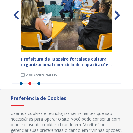
ica e
Prefeitura de Juazeiro fortalece cultura
Prefeit
organizacional com ciclo de capacitações
qualif
para servidores
a efic
29/07/2026 14H35
28/07
públic
Preferência de Cookies
Usamos cookies e tecnologias semelhantes que são
necessárias para operar o site. Você pode consentir com
o nosso uso de cookies clicando em "Aceitar" ou
gerenciar suas preferências clicando em “Minhas opções”.