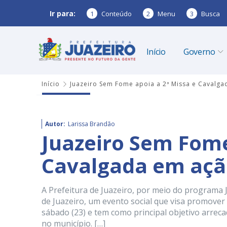
Ir para:
1
Conteúdo
2
Menu
3
Busca
Início
Governo
Início
Juazeiro Sem Fome apoia a 2ª Missa e Cavalga
Autor:
Larissa Brandão
Juazeiro Sem Fome
Cavalgada em ação
A Prefeitura de Juazeiro, por meio do programa 
de Juazeiro, um evento social que visa promover 
sábado (23) e tem como principal objetivo arreca
no município. […]