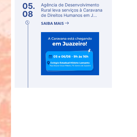
05.
Agência de Desenvolvimento
Rural leva serviços à Caravana
08
de Direitos Humanos em J...
SAIBA MAIS