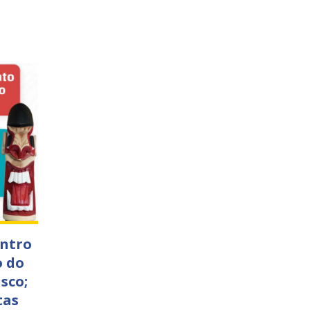
ontro
o do
sco;
tas