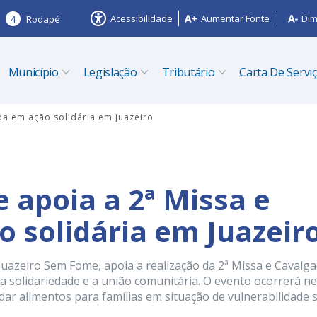
Acessibilidade
Aumentar Fonte
Dim
4
Rodapé
Município
Legislação
Tributário
Carta De Servi
da em ação solidária em Juazeiro
 apoia a 2ª Missa e
 solidária em Juazeir
Juazeiro Sem Fome, apoia a realização da 2ª Missa e Cavalg
a solidariedade e a união comunitária. O evento ocorrerá n
dar alimentos para famílias em situação de vulnerabilidade s