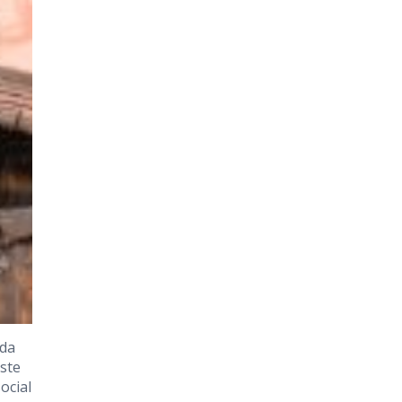
ada
este
ocial