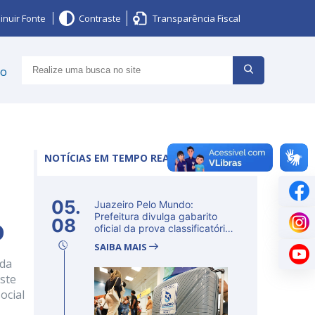
inuir Fonte
Contraste
Transparência Fiscal
ço
NOTÍCIAS EM TEMPO REAL
05.
Juazeiro Pelo Mundo:
o
Prefeitura divulga gabarito
08
oficial da prova classificatória
ne...
SAIBA MAIS
ada
este
ocial