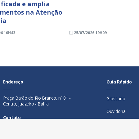
ificada e amplia
imentos na Atenção
ia
26 10H43
25/07/2026 19H09
Endereço
Guia Rápido
Praça Barão do Rio Branco, nº 01 -
Glossário
Centro, Juazeiro - Bahia
Ouvidoria
Contato
Mapa do Site
Telefone:
74 98846-0016
Perguntas Freq