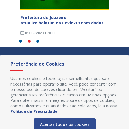
dos da
Prefeitura de Juazeiro
Prefeit
ia
atualiza boletim da Covid-19 com dados
Covid-
 das
semanais de 23 a 29 de abril
de abri
01/05/2023 17H00
24/04
Preferência de Cookies
Usamos cookies e tecnologias semelhantes que são
necessárias para operar o site. Você pode consentir com
o nosso uso de cookies clicando em "Aceitar" ou
gerenciar suas preferências clicando em “Minhas opções”.
Para obter mais informações sobre os tipos de cookies,
como utilizamos e quais dados são coletados, leia nossa
Política de Privacidade
.
Aceitar todos os cookies