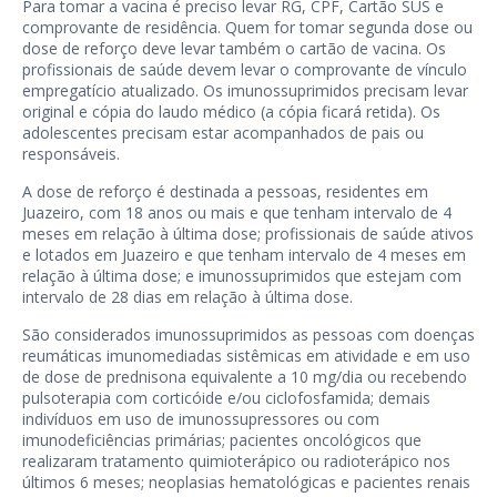
Para tomar a vacina é preciso levar RG, CPF, Cartão SUS e
comprovante de residência. Quem for tomar segunda dose ou
dose de reforço deve levar também o cartão de vacina. Os
profissionais de saúde devem levar o comprovante de vínculo
empregatício atualizado. Os imunossuprimidos precisam levar
original e cópia do laudo médico (a cópia ficará retida). Os
adolescentes precisam estar acompanhados de pais ou
responsáveis.
A dose de reforço é destinada a pessoas, residentes em
Juazeiro, com 18 anos ou mais e que tenham intervalo de 4
meses em relação à última dose; profissionais de saúde ativos
e lotados em Juazeiro e que tenham intervalo de 4 meses em
relação à última dose; e imunossuprimidos que estejam com
intervalo de 28 dias em relação à última dose.
São considerados imunossuprimidos as pessoas com doenças
reumáticas imunomediadas sistêmicas em atividade e em uso
de dose de prednisona equivalente a 10 mg/dia ou recebendo
pulsoterapia com corticóide e/ou ciclofosfamida; demais
indivíduos em uso de imunossupressores ou com
imunodeficiências primárias; pacientes oncológicos que
realizaram tratamento quimioterápico ou radioterápico nos
últimos 6 meses; neoplasias hematológicas e pacientes renais