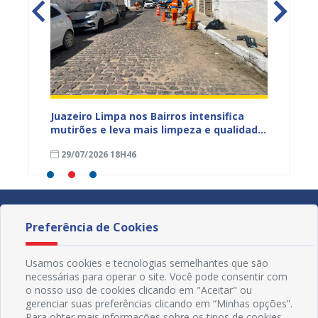
ura
Juazeiro Limpa nos Bairros intensifica
Juazei
 a
mutirões e leva mais limpeza e qualidade
equipe
de vida à população
limpez
29/07/2026 18H46
07/07
Preferência de Cookies
Usamos cookies e tecnologias semelhantes que são
necessárias para operar o site. Você pode consentir com
o nosso uso de cookies clicando em "Aceitar" ou
gerenciar suas preferências clicando em “Minhas opções”.
Para obter mais informações sobre os tipos de cookies,