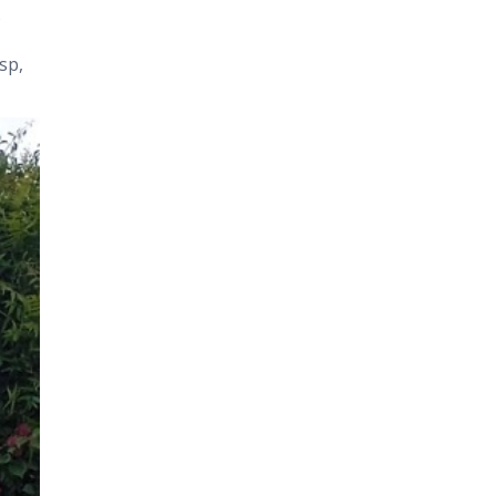
s
sp,