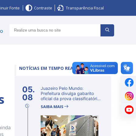
inuir Fonte
Contraste
Transparência Fiscal
ço
NOTÍCIAS EM TEMPO REAL
05.
Juazeiro Pelo Mundo:
s
Prefeitura divulga gabarito
08
oficial da prova classificatória
ne...
SAIBA MAIS
ainda
os