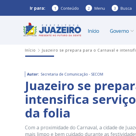
Ir para:
1
Conteúdo
2
Menu
3
Busca
Início
Governo
Início
Juazeiro se prepara para o Carnaval e intensifi
Autor:
Secretaria de Comunicação - SECOM
Juazeiro se prepar
intensifica serviç
da folia
Com a proximidade do Carnaval, a cidade de Juaz
mais limpo e bem cuidado durante as festividades