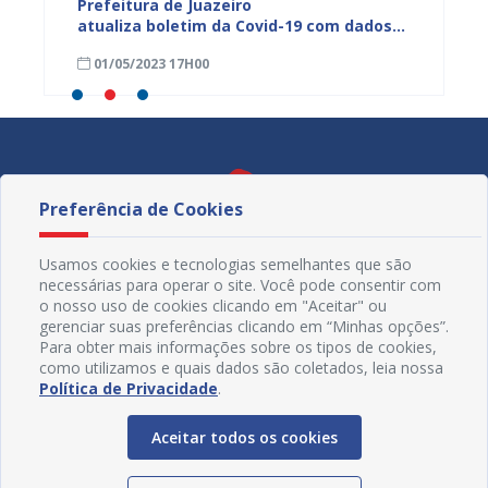
dos da
Prefeitura de Juazeiro
Prefeit
ia
atualiza boletim da Covid-19 com dados
Covid-
 das
semanais de 23 a 29 de abril
de abri
01/05/2023 17H00
24/04
Preferência de Cookies
Usamos cookies e tecnologias semelhantes que são
necessárias para operar o site. Você pode consentir com
o nosso uso de cookies clicando em "Aceitar" ou
gerenciar suas preferências clicando em “Minhas opções”.
Para obter mais informações sobre os tipos de cookies,
como utilizamos e quais dados são coletados, leia nossa
Política de Privacidade
.
Redes Sociais
Aceitar todos os cookies