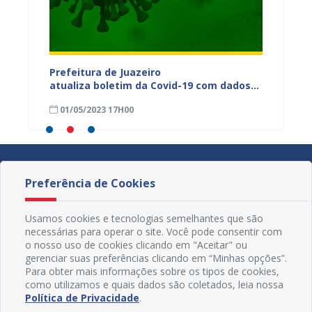
dos da
Prefeitura de Juazeiro
Prefeit
ia
atualiza boletim da Covid-19 com dados
Covid-
 das
semanais de 23 a 29 de abril
de abri
01/05/2023 17H00
24/04
Preferência de Cookies
Usamos cookies e tecnologias semelhantes que são
necessárias para operar o site. Você pode consentir com
o nosso uso de cookies clicando em "Aceitar" ou
gerenciar suas preferências clicando em “Minhas opções”.
Para obter mais informações sobre os tipos de cookies,
como utilizamos e quais dados são coletados, leia nossa
Política de Privacidade
.