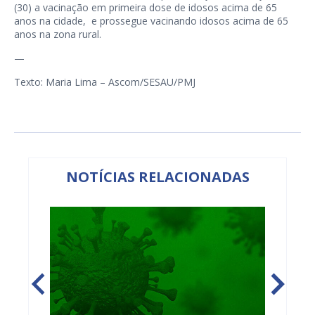
(30) a vacinação em primeira dose de idosos acima de 65
anos na cidade, e prossegue vacinando idosos acima de 65
anos na zona rural.
—
Texto: Maria Lima – Ascom/SESAU/PMJ
NOTÍCIAS RELACIONADAS