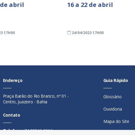
 de abril
16 a 22 de abril
23 17H00
24/04/2023 17H00
Endereço
Guia Rápido
Praça Barão do Rio Branco, nº 01 -
Glossário
Centro, Juazeiro - Bahia
Ouvidoria
Contato
Mapa do Site
Telefone:
74 98846-0016
Perguntas Freq