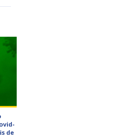
o
ovid-
is de