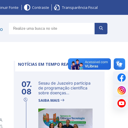
inuir Fonte
Contraste
Transparência Fiscal
ço
NOTÍCIAS EM TEMPO REAL
07.
Sesau de Juazeiro participa
de programação científica
08
sobre doenças
determinadas...
SAIBA MAIS
 A
).