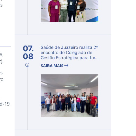
os
07.
Saúde de Juazeiro realiza 2ª
encontro do Colegiado de
 A
08
Gestão Estratégica para for...
).
SAIBA MAIS
os
vo
e
d-19.