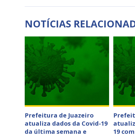
NOTÍCIAS RELACIONA
Prefeitura de Juazeiro
Prefei
atualiza dados da Covid-19
atuali
da última semana e
19 com