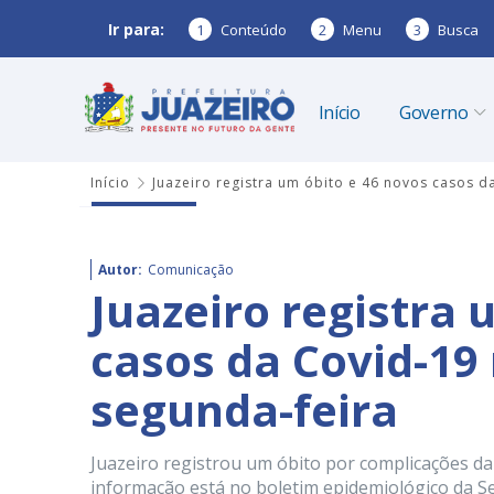
Ir para:
1
Conteúdo
2
Menu
3
Busca
Início
Governo
Início
Juazeiro registra um óbito e 46 novos casos d
Autor:
Comunicação
Juazeiro registra 
casos da Covid-19
segunda-feira
Juazeiro registrou um óbito por complicações da
informação está no boletim epidemiológico da Se