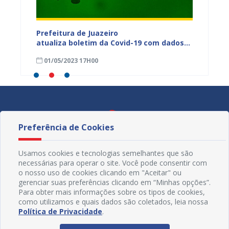
dos da
Prefeitura de Juazeiro
Prefeit
ia
atualiza boletim da Covid-19 com dados
Covid-
 das
semanais de 23 a 29 de abril
de abri
01/05/2023 17H00
24/04
Preferência de Cookies
Usamos cookies e tecnologias semelhantes que são
necessárias para operar o site. Você pode consentir com
o nosso uso de cookies clicando em "Aceitar" ou
gerenciar suas preferências clicando em “Minhas opções”.
Para obter mais informações sobre os tipos de cookies,
como utilizamos e quais dados são coletados, leia nossa
Política de Privacidade
.