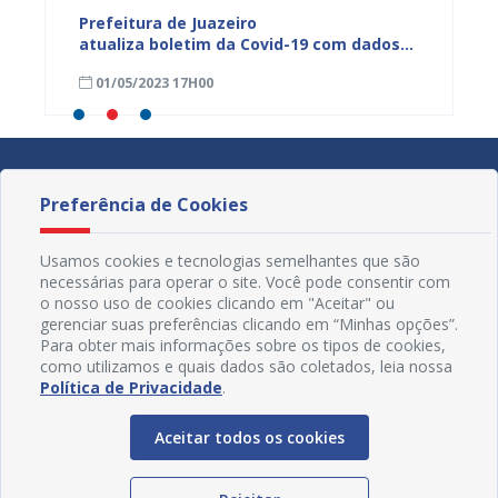
dos da
Prefeitura de Juazeiro
Prefeit
ia
atualiza boletim da Covid-19 com dados
Covid-
 das
semanais de 23 a 29 de abril
de abri
01/05/2023 17H00
24/04
Preferência de Cookies
Usamos cookies e tecnologias semelhantes que são
necessárias para operar o site. Você pode consentir com
o nosso uso de cookies clicando em "Aceitar" ou
gerenciar suas preferências clicando em “Minhas opções”.
Para obter mais informações sobre os tipos de cookies,
como utilizamos e quais dados são coletados, leia nossa
Política de Privacidade
.
Aceitar todos os cookies
Redes Sociais