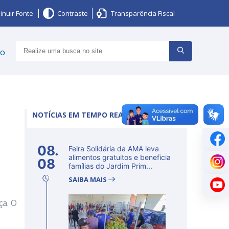
inuir Fonte
Contraste
Transparência Fiscal
ço
NOTÍCIAS EM TEMPO REAL
08.
Feira Solidária da AMA leva
alimentos gratuitos e beneficia
08
famílias do Jardim Prim...
SAIBA MAIS
ça. O