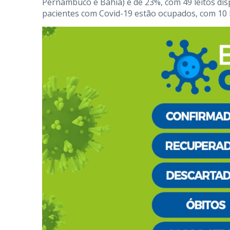
Pernambuco e Bahia) é de 23%, com 49 leitos dis
pacientes com Covid-19 estão ocupados, com 10 l