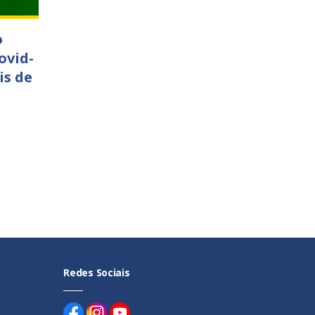
o
ovid-
is de
Redes Sociais