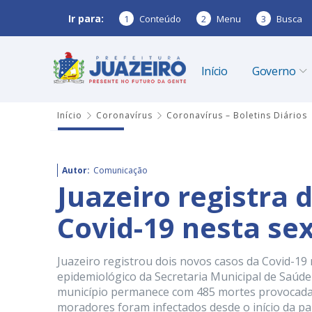
Ir para:
1
Conteúdo
2
Menu
3
Busca
Início
Governo
Início
Coronavírus
Coronavírus – Boletins Diários
Autor:
Comunicação
Juazeiro registra 
Covid-19 nesta sex
Juazeiro registrou dois novos casos da Covid-19 
epidemiológico da Secretaria Municipal de Saúde
município permanece com 485 mortes provocadas
moradores foram infectados desde o início da pa