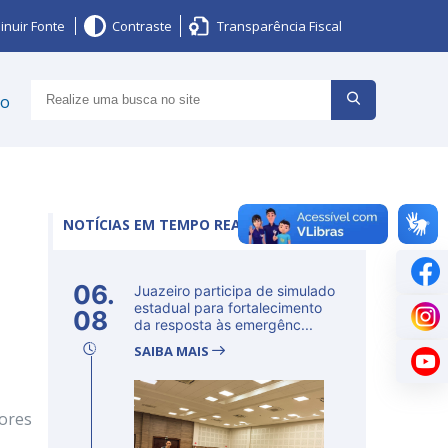
inuir Fonte
Contraste
Transparência Fiscal
ço
NOTÍCIAS EM TEMPO REAL
06.
Juazeiro participa de simulado
estadual para fortalecimento
08
da resposta às emergênc...
SAIBA MAIS
ores