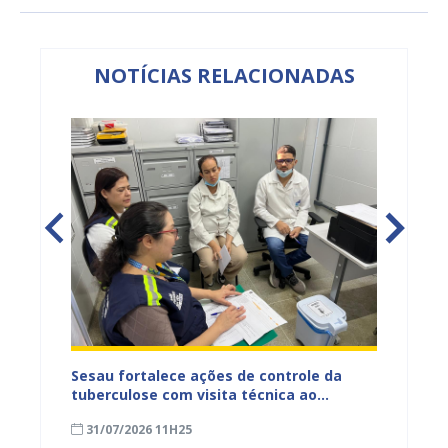
NOTÍCIAS RELACIONADAS
entos
Sesau fortalece ações de controle da
Saúde 
ue
tuberculose com visita técnica ao
inserç
o
Conjunto Penal de Juazeiro
acompa
31/07/2026 11H25
31/07
Família