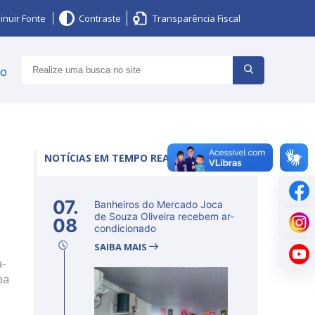
inuir Fonte
Contraste
Transparência Fiscal
ço
NOTÍCIAS EM TEMPO REAL
07.
Banheiros do Mercado Joca
de Souza Oliveira recebem ar-
08
condicionado
SAIBA MAIS
a-
pa