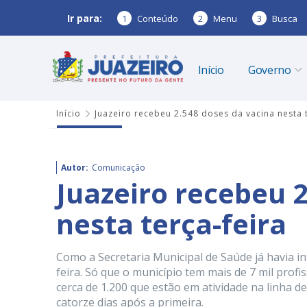
Ir para:
1
Conteúdo
2
Menu
3
Busca
Início
Governo
Início
Juazeiro recebeu 2.548 doses da vacina nesta t
Autor:
Comunicação
Juazeiro recebeu 
nesta terça-feira
Como a Secretaria Municipal de Saúde já havia in
feira. Só que o município tem mais de 7 mil prof
cerca de 1.200 que estão em atividade na linha 
catorze dias após a primeira.⠀ ⠀