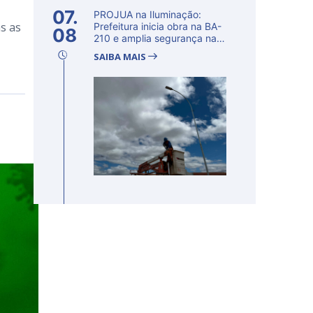
07.
PROJUA na Iluminação:
s as
Prefeitura inicia obra na BA-
08
210 e amplia segurança na
regi�...
SAIBA MAIS