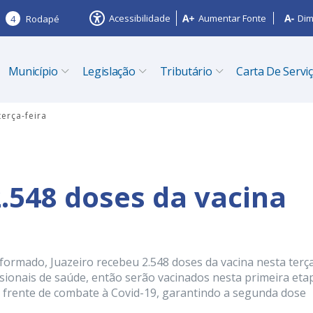
Acessibilidade
Aumentar Fonte
Dim
4
Rodapé
Município
Legislação
Tributário
Carta De Servi
erça-feira
2.548 doses da vacina
formado, Juazeiro recebeu 2.548 doses da vacina nesta terç
issionais de saúde, então serão vacinados nesta primeira eta
de frente de combate à Covid-19, garantindo a segunda dose