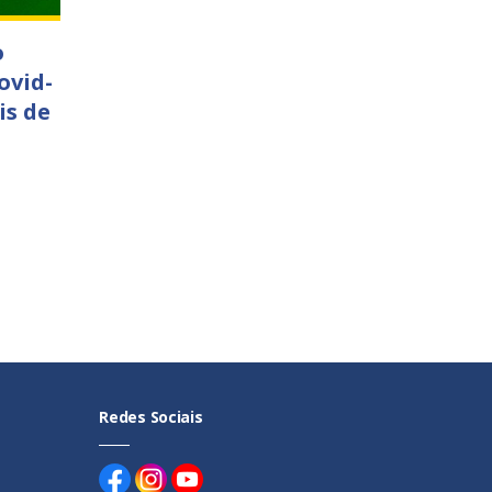
o
ovid-
is de
Redes Sociais