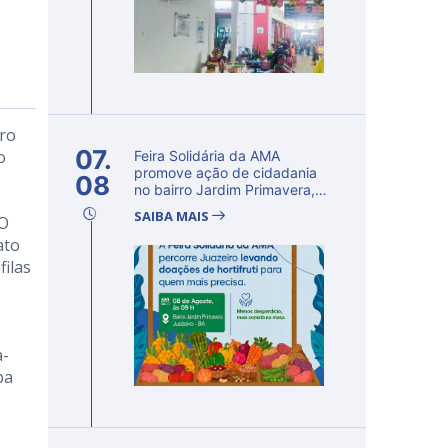
iro
07.
o
Feira Solidária da AMA
promove ação de cidadania
08
no bairro Jardim Primavera,
em Ju...
SAIBA MAIS
 O
ato
filas
a-
pa