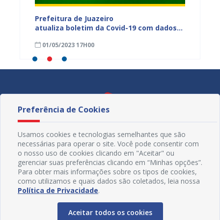
dos da
Prefeitura de Juazeiro
Prefeit
ia
atualiza boletim da Covid-19 com dados
Covid-
 das
semanais de 23 a 29 de abril
de abri
01/05/2023 17H00
24/04
Preferência de Cookies
Usamos cookies e tecnologias semelhantes que são
necessárias para operar o site. Você pode consentir com
o nosso uso de cookies clicando em "Aceitar" ou
gerenciar suas preferências clicando em “Minhas opções”.
Para obter mais informações sobre os tipos de cookies,
como utilizamos e quais dados são coletados, leia nossa
Política de Privacidade
.
Redes Sociais
Aceitar todos os cookies