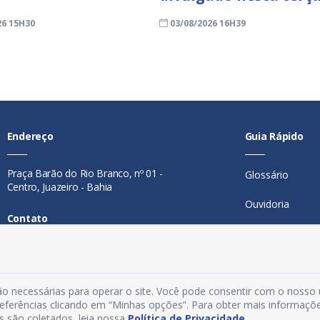
26 15H30
03/08/2026 16H39
Endereço
Guia Rápido
Praça Barão do Rio Branco, nº 01 -
Glossário
Centro, Juazeiro - Bahia
Ouvidoria
Contato
Mapa do Site
Telefone:
74 98846-0016
Perguntas Freq
Email:
ouvidoria@juazeiro.ba.gov.br
o necessárias para operar o site. Você pode consentir com o nosso
Manual de Nav
Horário De Funcionamento
preferências clicando em “Minhas opções”. Para obter mais informaçõ
s são coletados, leia nossa
Política de Privacidade
.