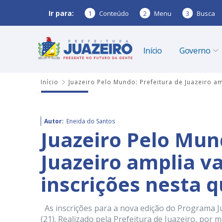
Ir para:
1
Conteúdo
2
Menu
3
Busca
Início
Governo
Início
Juazeiro Pelo Mundo: Prefeitura de Juazeiro amp
Autor:
Eneida do Santos
Juazeiro Pelo Mun
Juazeiro amplia vag
inscrições nesta q
As inscrições para a nova edição do Programa Ju
(21). Realizado pela Prefeitura de Juazeiro, por 