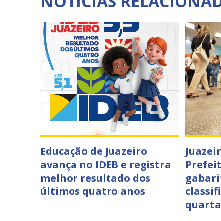
NOTÍCIAS RELACIONA
Educação de Juazeiro
Juazei
avança no IDEB e registra
Prefei
melhor resultado dos
gabari
últimos quatro anos
classif
quarta