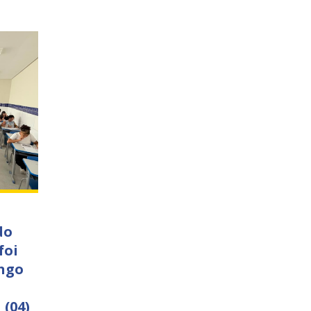
do
foi
ngo
 (04)