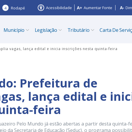
Acessibilidade
Aumentar Fonte
Dim
4
Rodapé
Município
Legislação
Tributário
Carta De Servi
lia vagas, lança edital e inicia inscrições nesta quinta-feira
do: Prefeitura de
as, lança edital e inic
uinta-feira
azeiro Pelo Mundo já estão abertas a partir desta quinta-fe
meio da Secretaria de Educação (Seduc), o programa possibili