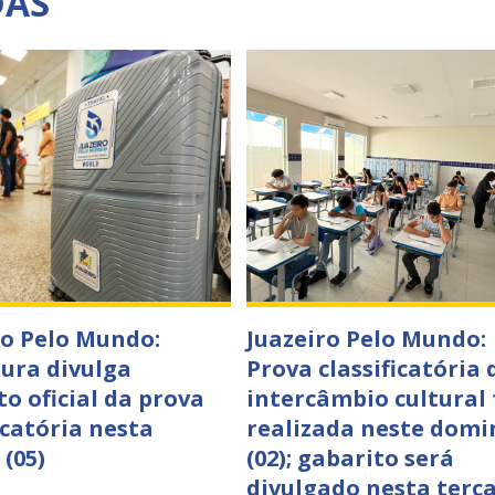
DAS
ro Pelo Mundo:
Juazeiro Pelo Mundo:
tura divulga
Prova classificatória 
to oficial da prova
intercâmbio cultural 
icatória nesta
realizada neste domi
 (05)
(02); gabarito será
divulgado nesta terça