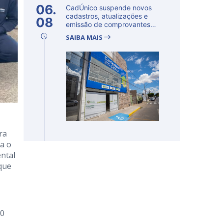
06.
CadÚnico suspende novos
cadastros, atualizações e
08
emissão de comprovantes
nesta s...
SAIBA MAIS
ra
ta o
ntal
que
20