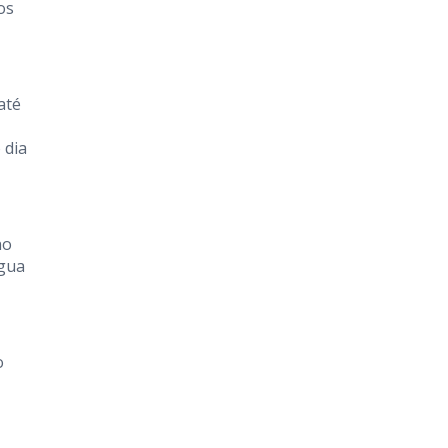
os
até
 dia
no
ngua
o