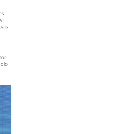
es
vi
pais
tor
polo