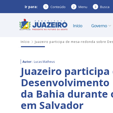
Ir para:
1
Conteúdo
2
Menu
3
Busca
Início
Governo
Início
Juazeiro participa de mesa-redonda sobre Des
Autor:
Lucas Matheus
Juazeiro particip
Desenvolvimento 
da Bahia durante 
em Salvador