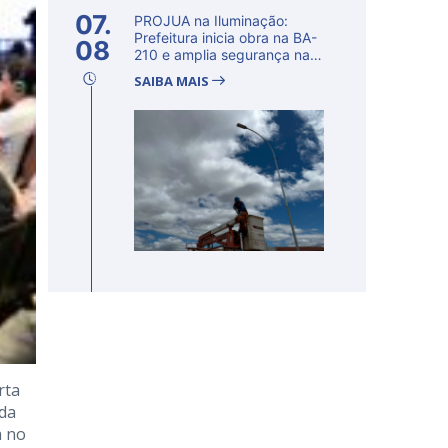
07.
PROJUA na Iluminação:
Prefeitura inicia obra na BA-
08
210 e amplia segurança na
regi�...
SAIBA MAIS
rta
 da
a no