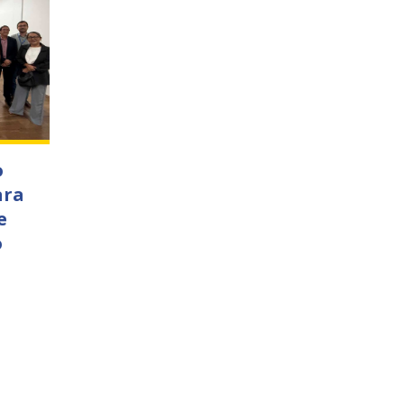
o
ara
e
o