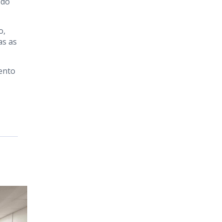
 do
o,
as as
ento