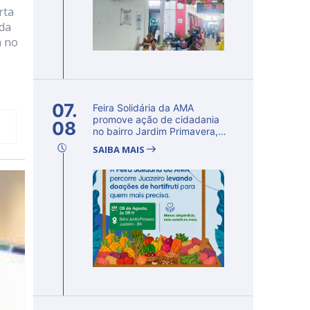
rta
 da
a no
07.
Feira Solidária da AMA
promove ação de cidadania
08
no bairro Jardim Primavera,
em Ju...
SAIBA MAIS