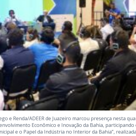
ego e Renda/ADEER de Juazeiro marcou presença nesta qua
esenvolvimento Econômico e Inovação da Bahia, participando
al e o Papel da Indústria no Interior da Bahia”, realizad