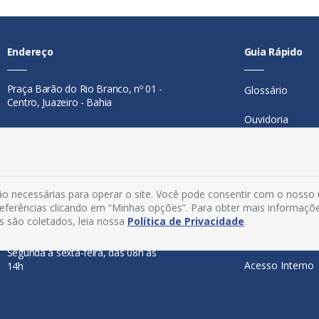
Endereço
Guia Rápido
Praça Barão do Rio Branco, nº 01 -
Glossário
Centro, Juazeiro - Bahia
Ouvidoria
Contato
Mapa do Site
Telefone:
74 98846-0016
Perguntas Freq
Email:
ouvidoria@juazeiro.ba.gov.br
o necessárias para operar o site. Você pode consentir com o nosso
Manual de Nav
preferências clicando em “Minhas opções”. Para obter mais informaçõ
Horário De Funcionamento
s são coletados, leia nossa
Política de Privacidade
.
Política de Priv
Segunda a sexta-feira, das 08h às
Acesso Interno
14h