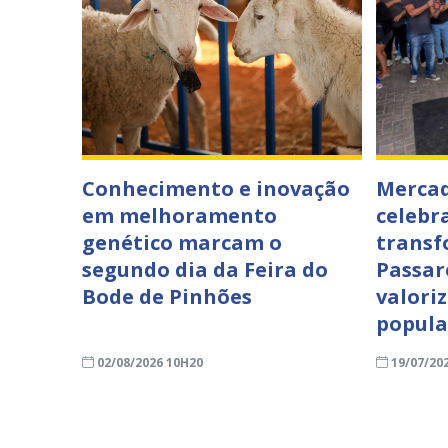
Conhecimento e inovação
Mercad
em melhoramento
celebr
genético marcam o
transf
segundo dia da Feira do
Passar
Bode de Pinhões
valori
popula
02/08/2026 10H20
19/07/20