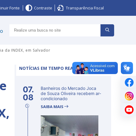
inuir Fonte
Contraste
Transparência Fiscal
ço
ia da INDEX, em Salvador
NOTÍCIAS EM TEMPO REAL
re
07.
Banheiros do Mercado Joca
de Souza Oliveira recebem ar-
08
condicionado
SAIBA MAIS
X,