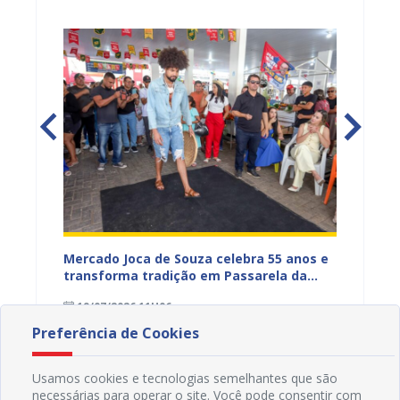
Mercado Joca de Souza celebra 55 anos e
Prefei
transforma tradição em Passarela da
para a
inhões
Moda para valorizar o comércio popular
acesso
19/07/2026 11H06
17/07
de Juazeiro
Preferência de Cookies
Usamos cookies e tecnologias semelhantes que são
necessárias para operar o site. Você pode consentir com