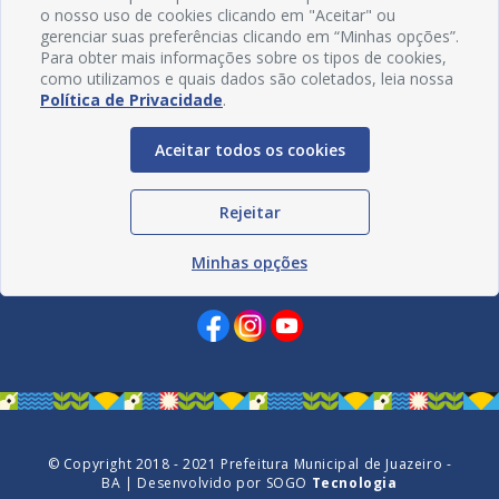
o nosso uso de cookies clicando em "Aceitar" ou
gerenciar suas preferências clicando em “Minhas opções”.
Para obter mais informações sobre os tipos de cookies,
como utilizamos e quais dados são coletados, leia nossa
Política de Privacidade
.
Aceitar todos os cookies
Rejeitar
Minhas opções
Redes Sociais
© Copyright 2018 - 2021 Prefeitura Municipal de Juazeiro -
BA | Desenvolvido por
SOGO
Tecnologia