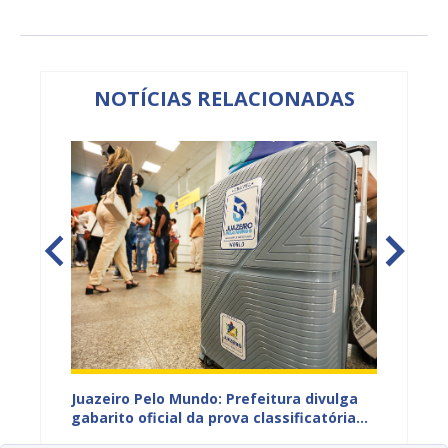
NOTÍCIAS RELACIONADAS
EB e
Juazeiro Pelo Mundo: Prefeitura divulga
Juazeir
mos
gabarito oficial da prova classificatória
do inte
nesta quarta (05)
neste 